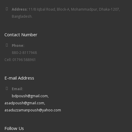
Address:
11/8 Iqbal Road, Block-A, Mohammadpur, Dhaka-1207,
Bangladesh.
Contact Number
Phone:
880-2-8117948
Cell: 01796 588961
E-mail Address
Email:
bdpoush@gmail.com,
asadpoush@gmail.com,
asaduzzamanpoush@yahoo.com
Follow Us