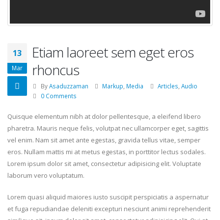
Etiam laoreet sem eget eros
13
rhoncus
Mar
By
Asaduzzaman
Markup
,
Media
Articles
,
Audio
0 Comments
Quisque elementum nibh at dolor pellentesque, a eleifend libero
pharetra. Mauris neque felis, volutpat nec ullamcorper eget, sagittis
vel enim. Nam sit amet ante egestas, gravida tellus vitae, semper
eros. Nullam mattis mi at metus egestas, in porttitor lectus sodales.
Lorem ipsum dolor sit amet, consectetur adipisicing elit. Voluptate
laborum vero voluptatum.
Lorem quasi aliquid maiores iusto suscipit perspiciatis a aspernatur
et fuga repudiandae deleniti excepturi nesciunt animi reprehenderit