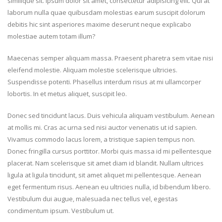
similique sit. ipsum dolor sit amet, consectetur adipisicing elit. Qui at
laborum nulla quae quibusdam molestias earum suscipit dolorum
debitis hic sint asperiores maxime deserunt neque explicabo
molestiae autem totam illum?
Maecenas semper aliquam massa. Praesent pharetra sem vitae nisi
eleifend molestie. Aliquam molestie scelerisque ultricies.
Suspendisse potenti. Phasellus interdum risus at mi ullamcorper
lobortis. In et metus aliquet, suscipit leo.
Donec sed tincidunt lacus. Duis vehicula aliquam vestibulum. Aenean
at mollis mi. Cras ac urna sed nisi auctor venenatis ut id sapien.
Vivamus commodo lacus lorem, a tristique sapien tempus non.
Donec fringilla cursus porttitor. Morbi quis massa id mi pellentesque
placerat. Nam scelerisque sit amet diam id blandit. Nullam ultrices
ligula at ligula tincidunt, sit amet aliquet mi pellentesque. Aenean
eget fermentum risus. Aenean eu ultricies nulla, id bibendum libero.
Vestibulum dui augue, malesuada nec tellus vel, egestas
condimentum ipsum. Vestibulum ut.